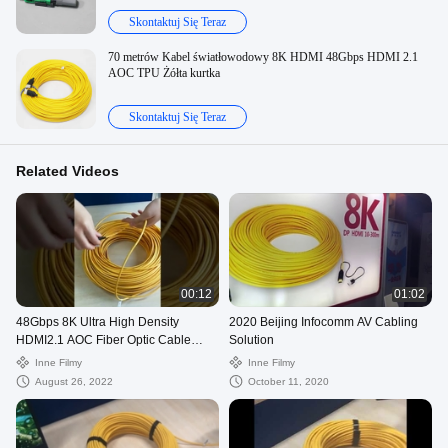
Skontaktuj Się Teraz
70 metrów Kabel światłowodowy 8K HDMI 48Gbps HDMI 2.1
AOC TPU Żółta kurtka
Skontaktuj Się Teraz
Related Videos
00:12
01:02
48Gbps 8K Ultra High Density
2020 Beijing Infocomm AV Cabling
HDMI2.1 AOC Fiber Optic Cable
Solution
High Speed Gaming Cable
Inne Filmy
Inne Filmy
August 26, 2022
October 11, 2020