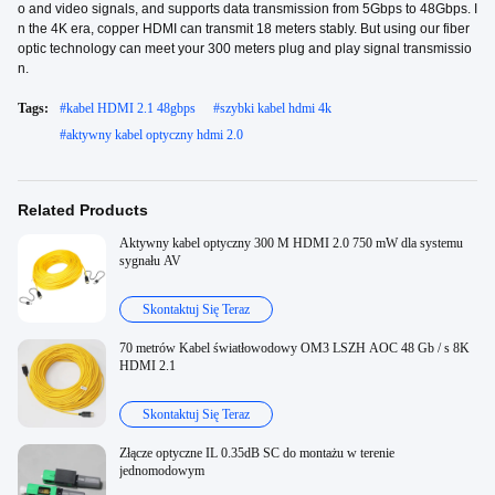
o and video signals, and supports data transmission from 5Gbps to 48Gbps. I
n the 4K era, copper HDMI can transmit 18 meters stably. But using our fiber
optic technology can meet your 300 meters plug and play signal transmissio
n.
Tags:
#
kabel HDMI 2.1 48gbps
#
szybki kabel hdmi 4k
#
aktywny kabel optyczny hdmi 2.0
Related Products
Aktywny kabel optyczny 300 M HDMI 2.0 750 mW dla systemu
sygnału AV
Skontaktuj Się Teraz
70 metrów Kabel światłowodowy OM3 LSZH AOC 48 Gb / s 8K
HDMI 2.1
Skontaktuj Się Teraz
Złącze optyczne IL 0.35dB SC do montażu w terenie
jednomodowym