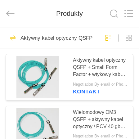
2026
Shenzhen
Hangalaxy
Technology
Produkty
Co.,Ltd.
All
Rights
Reserved.
DOM
49
Aktywny kabel optyczny QSFP +
Kabel
PRODUKTY
światłowodowy
Aktywny kabel optyczny
QSFP + Small Form
MPO MTP
FILMY
Factor + wtykowy kabel
Aoc 40g
Negotiation By email or Phone Call MOQ:MOQ Saying to 10szt
O
KONTAKT
24
NAS
Wstępnie
Wielomodowy OM3
WYCIECZKA
QSFP + aktywny kabel
zakończony kabel
optyczny / PCV 40 gb
PO
Kabel rozdzielający
światłowodowy
Negotiation By email or Phone Call MOQ:MOQ Saying to 10szt