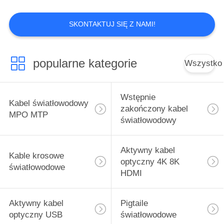
VR
SKONTAKTUJ SIĘ Z NAMI!
SITEMAP
4
Aktywny kabel
popularne kategorie
Wszystko
PRIVACY
optyczny USB
POLICY
Wstępnie
Kabel światłowodowy
zakończony kabel
MPO MTP
światłowodowy
22
Aktywny kabel
Kable krosowe
Pigtaile
optyczny 4K 8K
światłowodowe
HDMI
światłowodowe
Aktywny kabel
Pigtaile
optyczny USB
światłowodowe