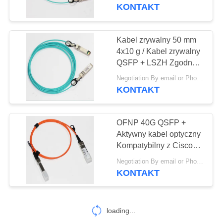
FABRYCE
Niebieski
KONTAKT
KONTROLA
Kabel zrywalny 50 mm
17
JAKOŚCI
4x10 g / Kabel zrywalny
Kable krosowe
QSFP + LSZH Zgodny z
HP
SKONTAKTUJ
światłowodowe
Negotiation By email or Phone Call MOQ:MOQ Saying to 10szt
KONTAKT
SIĘ
Z
OFNP 40G QSFP +
NAMI
Aktywny kabel optyczny
Kompatybilny z Cisco
23
High Speed ​​10 m
POPROSIĆ
Negotiation By email or Phone Call MOQ:MOQ Saying to 10szt
Aktywny kabel
KONTAKT
O
optyczny 4K 8K
WYCENĘ
HDMI
loading...