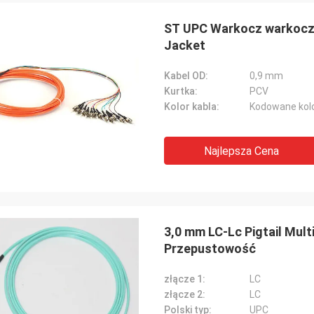
ST UPC Warkocz warkocz
Jacket
Kabel OD:
0,9 mm
Kurtka:
PCV
Kolor kabla:
Kodowane kol
Najlepsza Cena
3,0 mm LC-Lc Pigtail Mul
Przepustowość
John Ma
złącze 1:
LC
Tracy Lucy
Hangalaxy zapewnia akt
złącze 2:
LC
 się, że znalazłem te adaptery,
optyczny 100G QSFP28 w
Polski typ:
UPC