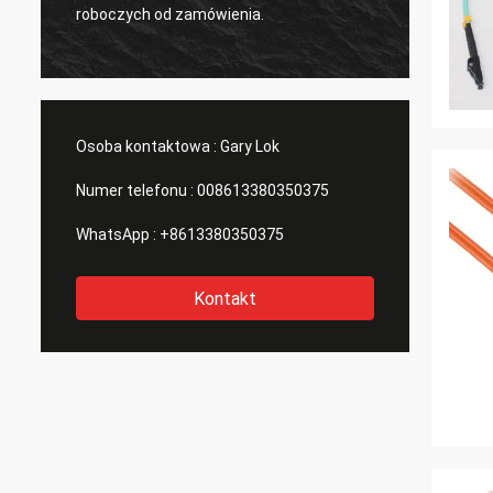
,
roboczych od zamówienia.
które d
e
Osoba kontaktowa :
Gary Lok
Numer telefonu :
008613380350375
WhatsApp :
+8613380350375
Kontakt