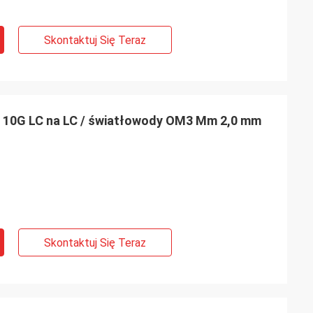
 15 m, 20 m, 25 m,
czące
Skontaktuj Się Teraz
i są również mile
 10G LC na LC / światłowody OM3 Mm 2,0 mm
Skontaktuj Się Teraz