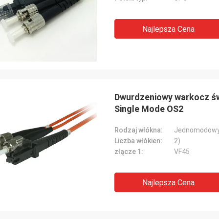
Najlepsza Cena
Dwurdzeniowy warkocz ś
Single Mode OS2
Rodzaj włókna:
Jednomodowy
Liczba włókien:
2)
złącze 1:
VF45
Najlepsza Cena