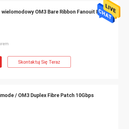
 wielomodowy OM3 Bare Ribbon Fanouit PVC
orem
Skontaktuj Się Teraz
timode / OM3 Duplex Fibre Patch 10Gbps
rk
ywny kabel
 odległości 1 m,