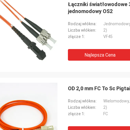
Łączniki światłowodowe 3
jednomodowy OS2
Rodzaj włókna:
Jednomodowy
Liczba włókien:
2)
złącze 1:
VF45
Najlepsza Cena
OD 2,0 mm FC To Sc Pigta
Rodzaj włókna:
Wielomodowy
Liczba włókien:
2)
złącze 1:
FC