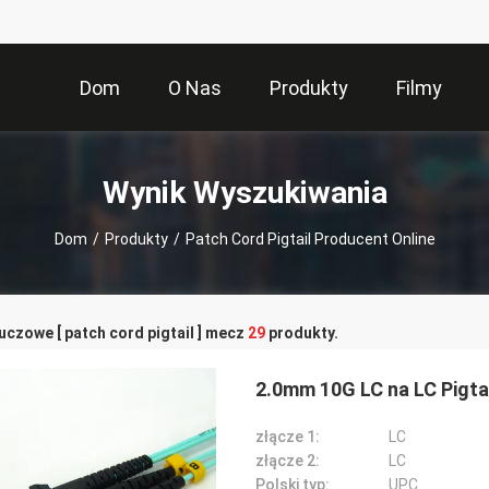
Dom
O Nas
Produkty
Filmy
Wynik Wyszukiwania
Dom
/
Produkty
/
Patch Cord Pigtail Producent Online
uczowe [ patch cord pigtail ] mecz
29
produkty.
2.0mm 10G LC na LC Pigtai
złącze 1:
LC
złącze 2:
LC
Polski typ:
UPC