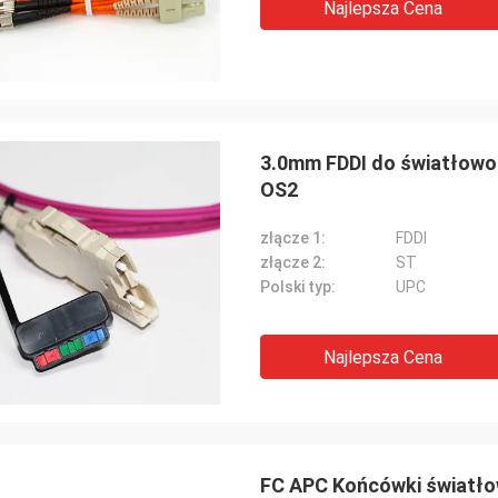
Najlepsza Cena
3.0mm FDDI do światłowo
OS2
złącze 1:
FDDI
złącze 2:
ST
Polski typ:
UPC
Najlepsza Cena
FC APC Końcówki światł