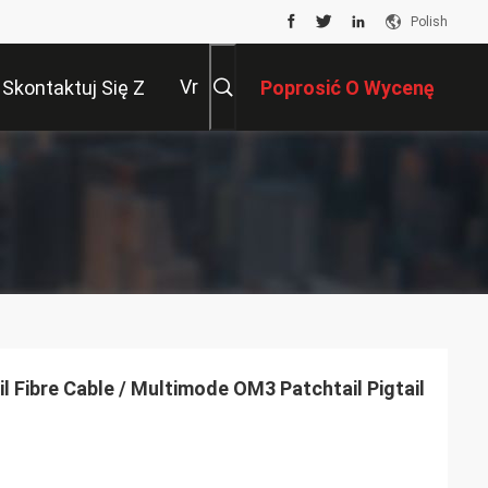
Polish
Vr
Skontaktuj Się Z
Poprosić O Wycenę
Nami
l Fibre Cable / Multimode OM3 Patchtail Pigtail