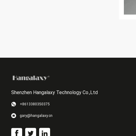
Shenzhen Hangalaxy Technology Co.,Ltd
+8613380350375
gary@hangalaxy.cn