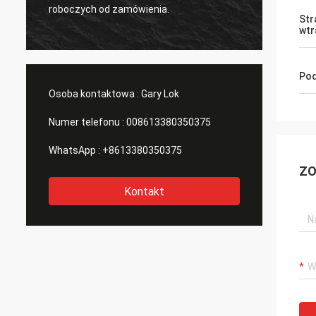
,
roboczych od zamówienia.
które d
Str
wtr
e
Pod
Osoba kontaktowa :
Gary Lok
Numer telefonu :
008613380350375
WhatsApp :
+8613380350375
ZO
Kontakt