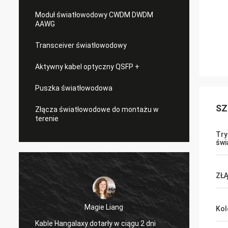
Moduł światłowodowy CWDM DWDM
AAWG
Transceiver światłowodowy
Aktywny kabel optyczny QSFP +
Puszka światłowodowa
SZ
Złącza światłowodowe do montażu w
terenie
Try
świ
ZŁ
Magie Liang
Kol
Kable Hangalaxy dotarły w ciągu 2 dni
Cieszę