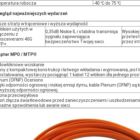
peratura robocza
-40 ℃ do 75 ℃
egląd najważniejszych wydarzeń
sze straty wtrąceniowe i wyższa wydajność
łókien użytych w
0,35dB Niskie IL i stabilna transmisja
Wysokiej
ączeniu z
sygnału zapewniająca
przetes
nsceiverami 40G
bezpieczeństwo Twojej sieci.
przez in
FP+.
pter MPO / MTP®
lowłóknowe wciskanie
ny z kompaktowej konstrukcji i łatwego wkładania i wyjmowania, jest 
nstalowania, wystarczy pociągnąć 1 kabel 12 włókien dla jednego pros
num (OFNP) Oceniono
ęki odporności ogniowej i niskiej emisji dymu, kable Plenum (OFNP) s
wyższej odporności ogniowej.
ona przeciwpyłowa
oń złącza światłowodowe przed zanieczyszczeniami i uszkodzeniam
ażne spowolnienia lub awarie sieci.