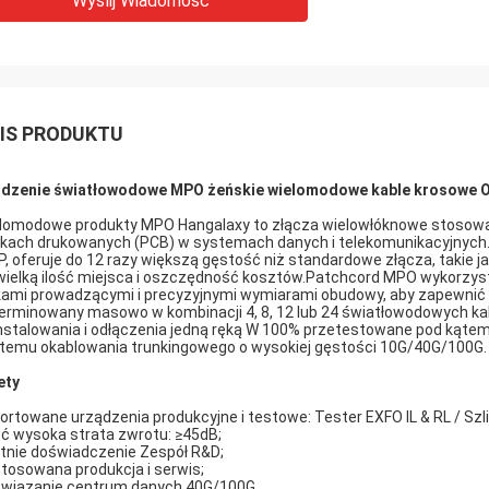
Wyślij Wiadomość
IS PRODUKTU
rdzenie światłowodowe MPO żeńskie wielomodowe kable krosowe
lomodowe produkty MPO Hangalaxy to złącza wielowłóknowe stosowane
tkach drukowanych (PCB) w systemach danych i telekomunikacyjnych.
, oferuje do 12 razy większą gęstość niż standardowe złącza, takie
wielką ilość miejsca i oszczędność kosztów.Patchcord MPO wykorzys
kami prowadzącymi i precyzyjnymi wymiarami obudowy, aby zapewnić
erminowany masowo w kombinacji 4, 8, 12 lub 24 światłowodowych kab
nstalowania i odłączenia jedną ręką W 100% przetestowane pod kątem 
temu okablowania trunkingowego o wysokiej gęstości 10G/40G/100G.
ety
ortowane urządzenia produkcyjne i testowe: Tester EXFO IL & RL / Szli
ć wysoka strata zwrotu: ≥45dB;
etnie doświadczenie Zespół R&D;
tosowana produkcja i serwis;
wiązanie centrum danych 40G/100G.