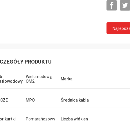
Najlepsz
CZEGÓŁY PRODUKTU
b
Wielomodowy,
Marka
atłowodowy
OM2
ĄCZE
MPO
Średnica kabla
John Ma
Tracy Lucy
or kurtki
Pomarańczowy
Liczba włókien
Hangalaxy zapewnia akt
 się, że znalazłem te adaptery,
optyczny 100G QSFP28 w