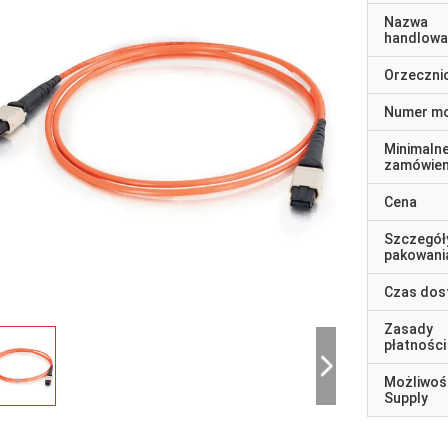
Nazwa
handlowa
Orzeczni
Numer m
Minimaln
zamówien
Cena
Szczegół
pakowani
Czas dos
Zasady
płatności
Możliwoś
Supply