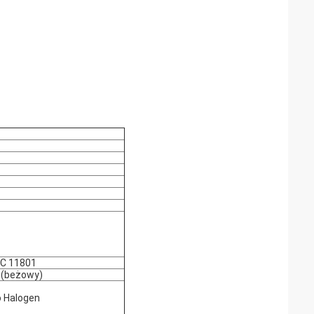
EC 11801
 (beżowy)
 Halogen