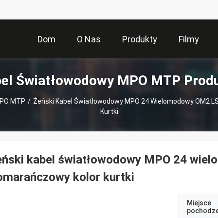
Dom
O Nas
Produkty
Filmy
el Światłowodowy MPO MTP Prod
MPO MTP
/
Żeński Kabel Światłowodowy MPO 24 Wielomodowy OM2 L
Kurtki
eński kabel światłowodowy MPO 24 wie
marańczowy kolor kurtki
Miejsce
pochodze