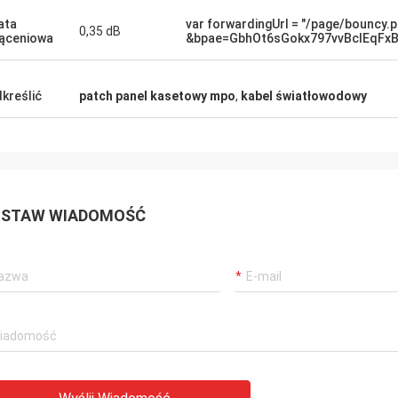
ziałają świetnie.
2 m, 3 m, 5 m, 7 m, 10 m,
ata
var forwardingUrl = "/page/bouncy.
30 m, a zapytania doty
0,35 dB
ąceniowa
&bpae=GbhOt6sGokx797vvBclEqFx
niestandardowej długośc
widziane.
kreślić
patch panel kasetowy mpo
,
kabel światłowodowy
STAW WIADOMOŚĆ