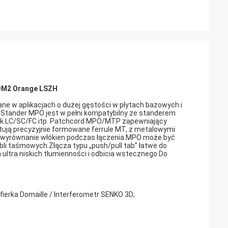
 OM2 Orange LSZH
 w aplikacjach o dużej gęstości w płytach bazowych i
Stander MPO jest w pełni kompatybilny ze standerem
 jak LC/SC/FC itp. Patchcord MPO/MTP zapewniający
tują precyzyjnie formowane ferrule MT, z metalowymi
 wyrównanie włókien podczas łączenia.MPO może być
li taśmowych.Złącza typu „push/pull tab” łatwe do
ultra niskich tłumienności i odbicia wstecznego Do
fierka Domaille / Interferometr SENKO 3D;