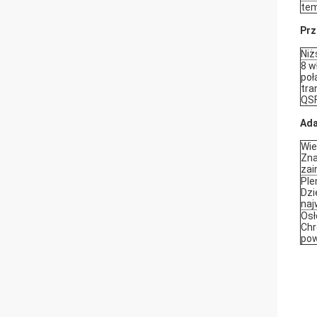
tem
Prz
Niż
8 w
poł
tra
QS
Ada
Wie
Zna
zai
Ple
Dzi
naj
Osł
Chr
pow