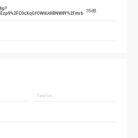
 15 m, 20 m, 25 m,
php?
czące
35dB
BEzp9%2FC0cXqGfOWliUdlBNW8Y%2Fmrb
i są również mile