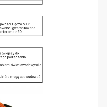
 jakości złącza MTP
towane i gwarantowane
terferometr 3D.
łatwiejszy do
tego podłączenia.
ą kablami światłowodowymi o
i, które mogą spowodować