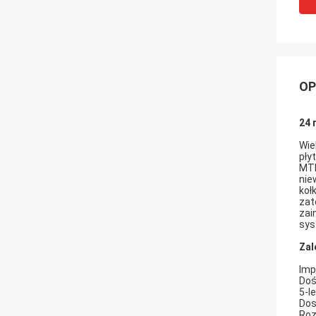
OP
24 
Wie
pły
MTP
nie
koł
zat
zai
sys
Zal
Imp
Doś
5-l
Dos
Roz