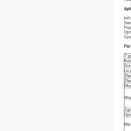
Apl
Inf
Sie
Poj
Opt
Sys
Par
Typ
Kol
Śre
Lic
Złą
Złą
Dłu
Wsp
Zgo
Opc
Mat