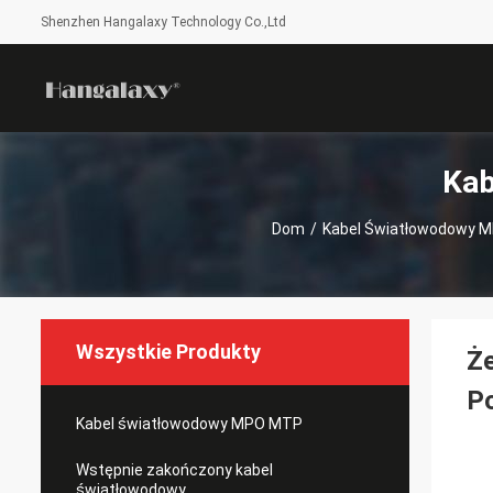
Shenzhen Hangalaxy Technology Co.,Ltd
Kab
Dom
/
Kabel Światłowodowy 
Wszystkie Produkty
Ż
Po
Kabel światłowodowy MPO MTP
Wstępnie zakończony kabel
światłowodowy