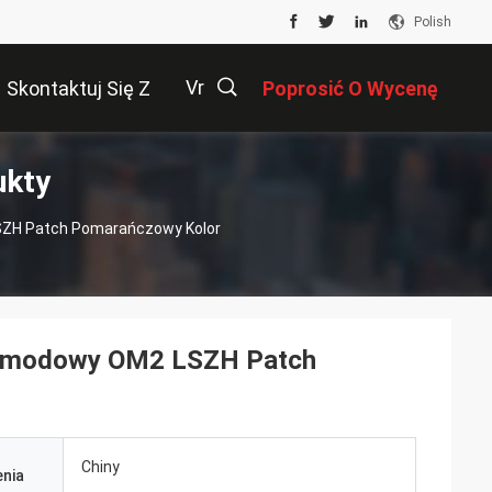
Polish
Vr
Skontaktuj Się Z
Poprosić O Wycenę
ukty
Nami
描
SZH Patch Pomarańczowy Kolor
述
lomodowy OM2 LSZH Patch
Chiny
nia