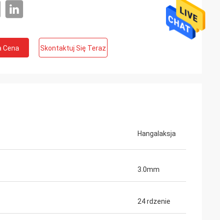
a Cena
Skontaktuj Się Teraz
Hangalaksja
3.0mm
rk
24 rdzenie
ywny kabel
 odległości 1 m,