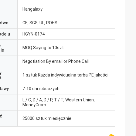
Hangalaxy
ctwo
CE, SGS, UL, ROHS
odelu
HGYN-0174
e
MOQ Saying to 10szt
ie
Negotiation By email or Phone Call
y
1 sztuk Każda indywidualna torba PE jakości
a
tawy
7-10 dni roboczych
L / C, D / A, D / P, T / T, Western Union,
MoneyGram
ć
25000 sztuk miesięcznie