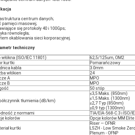
ikacja
rastruktura centrum danych;
ć pamięci masowej;
awiające się protokoły 40 i 100Gps;
yka równoległa;
tem okablowania sieci korporacyjnej.
ametr techniczny
 włókna (ISO/IEC 11801)
62,5/125um, OM2
or kurtki
Pomarańczowy
dnica kabla
3.0mm
zba włókien
24
cze A
MPO
cze B
MPO
gość
50 stóp
≤3,5 Maks. (850nm)
≤1,5 Maks. (1300nm)
ółczynnik tłumienia (dB/km)
≤2,7 Typ (850nm)
≤0,9 typ (1300nm)
dność z normami
TIA/EIA-568-C.3 i ISO/I
je kolorów
Opcje kolorów
MM Elite
Riser — OFNR
eriał kurtki
LSZH - Low Smoke Zero
Plenum - OFNP